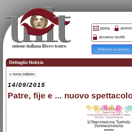
posta
ammini
accesso iscritti
Rinnovo iscrizione
Dettaglio Notizia
«
torna indietro
14/09/2015
Patre, fije e ... nuovo spettacol